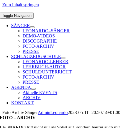
Zum Inhalt springen
Toggle Navigation
SÄNGER
LEONARDO–SÄNGER
DEMO-VIDEOS
DISCOGRAPHIE
FOTO-ARCHIV
PRESSE
SCHLAGZEUGSCHULE
LEONARDO-LEHRER
LEHRBUCH-AUTOR
SCHULE/UNTERRICHT
FOTO-ARCHIV
PRESSE
AGENDA
Aktuelle EVENTS
ARCHIV
KONTAKT
Foto Archiv Sänger
AdminLeonardo
2023-05-11T20:50:14+01:00
FOTO – ARCHIV
LEONARDO tritt nicht nur als Solist auf, sondern häufig auch mit