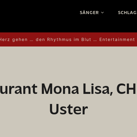
SÄNGER
SCHLAG
 Herz gehen … den Rhythmus im Blut … Entertainment
urant Mona Lisa, C
Uster