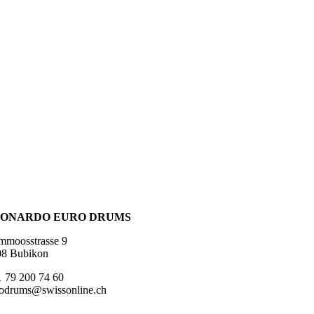
ONARDO EURO DRUMS
mmoosstrasse 9
08 Bubikon
 79 200 74 60
odrums@swissonline.ch