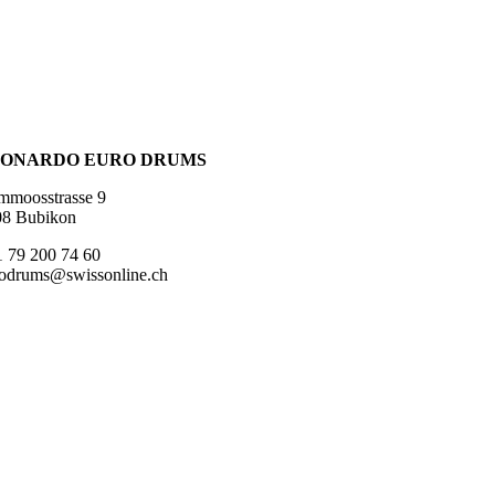
ONARDO EURO DRUMS
mmoosstrasse 9
08 Bubikon
 79 200 74 60
odrums@swissonline.ch