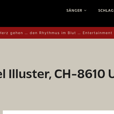
SÄNGER
SCHLAG
 Herz gehen … den Rhythmus im Blut … Entertainment
l Illuster, CH-8610 